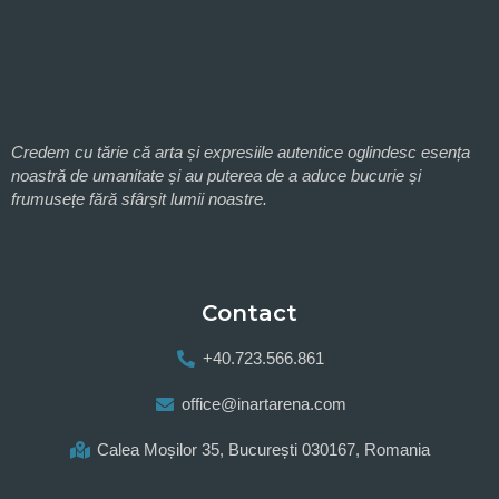
Credem cu tărie că arta și expresiile autentice oglindesc esența
noastră de umanitate și au puterea de a aduce bucurie și
frumusețe fără sfârșit lumii noastre.
Contact
+40.723.566.861
office@inartarena.com
Calea Moșilor 35, București 030167, Romania