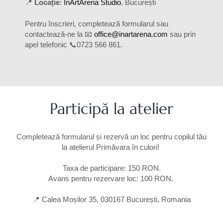
📍
Locație
:
InArtArena Studio
, București
Pentru înscrieri, completează formularul sau
contactează-ne la
📧
office@inartarena.com
sau prin
apel telefonic
📞
0723 566 861.
Participă la atelier
Completează formularul și rezervă un loc pentru copilul tău
la atelierul Primăvara în culori!
Taxa de participare: 150 RON.
Avans pentru rezervare loc: 100 RON.
📍 Calea Moșilor 35, 030167 București, Romania