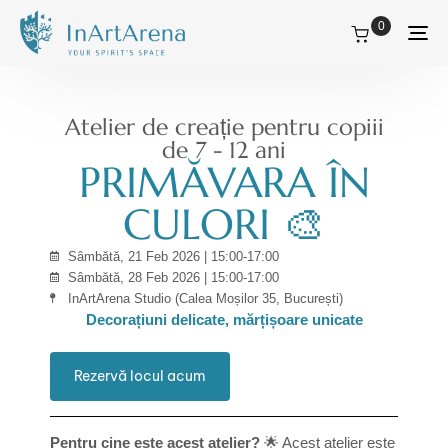
0
Tog
nav
Atelier de creație pentru copiii
de 7 - 12 ani
PRIMĂVARA ÎN
CULORI 🎨
Sâmbătă, 21 Feb 2026 | 15:00-17:00
Sâmbătă, 28 Feb 2026 | 15:00-17:00
InArtArena Studio (Calea Moșilor 35, București)
Decorațiuni delicate, mărțișoare unicate
Rezervă locul acum
Pentru cine este acest atelier?
🌟 Acest atelier este