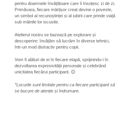
pentru doamnele învățătoare care îi însoțesc zi de zi.
Primăvara, fiecare mărțișor creat devine o poveste,
un simbol al recunoștinței și al iubirii care prinde viață
sub mâinile lor iscusite.
Atelierul nostru se bazează pe explorare și
descoperire: învățăm să lucrăm în diverse tehnici,
într-un mod distractiv pentru copii.
Vom fi alături de ei în fiecare etapă, sprijinindu-i în
dezvoltarea expresivității personale și celebrând
unicitatea fiecărui participant. 😊
*Locurile sunt limitate pentru ca fiecare participant să
se bucure de atenție și îndrumare.