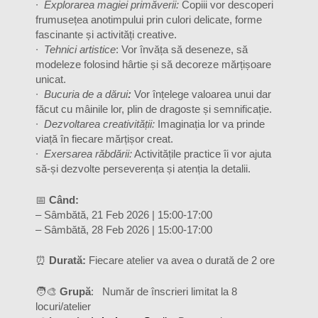
∙
Explorarea magiei primăverii:
Copiii vor descoperi
frumusețea anotimpului prin culori delicate, forme
fascinante și activități creative.
∙
Tehnici artistice
: Vor învăța să deseneze, să
modeleze folosind hârtie și să decoreze mărțișoare
unicat.
∙
Bucuria de a dărui
:
Vor înțelege valoarea unui dar
făcut cu mâinile lor, plin de dragoste și semnificație.
∙
Dezvoltarea creativității:
Imaginația lor va prinde
viață în fiecare mărțișor creat.
∙
Exersarea răbdării:
Activitățile practice îi vor ajuta
să-și dezvolte perseverența și atenția la detalii.
📅
Când:
– Sâmbătă, 21 Feb 2026 | 15:00-17:00
– Sâmbătă, 28 Feb 2026 | 15:00-17:00
⏰
Durată:
Fiecare atelier va avea o durată de 2 ore
🧑
Grupă
: Număr de înscrieri limitat la 8
locuri/atelier