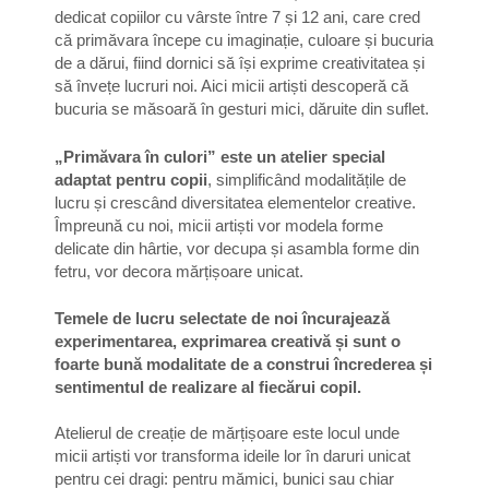
dedicat copiilor cu vârste între 7 și 12 ani, care cred
că primăvara începe cu imaginație, culoare și bucuria
de a dărui, fiind dornici să își exprime creativitatea și
să învețe lucruri noi. Aici micii artiști descoperă că
bucuria se măsoară în gesturi mici, dăruite din suflet.
„Primăvara în culori” este un atelier special
adaptat pentru copii
, simplificând modalitățile de
lucru și crescând diversitatea elementelor creative.
Împreună cu noi, micii artiști vor modela forme
delicate din hârtie, vor decupa și asambla forme din
fetru, vor decora mărțișoare unicat.
Temele de lucru selectate de noi încurajează
experimentarea, exprimarea creativă și sunt o
foarte bună modalitate de a construi încrederea și
sentimentul de realizare al fiecărui copil.
Atelierul de creație de mărțișoare este locul unde
micii artiști vor transforma ideile lor în daruri unicat
pentru cei dragi: pentru mămici, bunici sau chiar