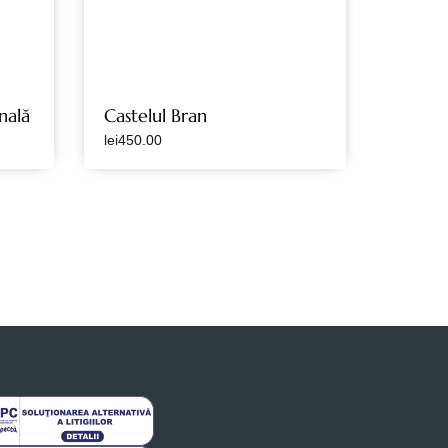
nală
Castelul Bran
lei
450.00