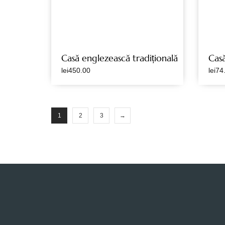
Casă englezească tradițională
Casă
lei
450.00
lei
74
1
2
3
→