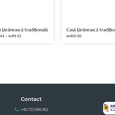
 țărănească tradițională
Casă țărănească tradițio
.64
–
lei
99.52
lei
450.00
Contact
+40.723.566.861