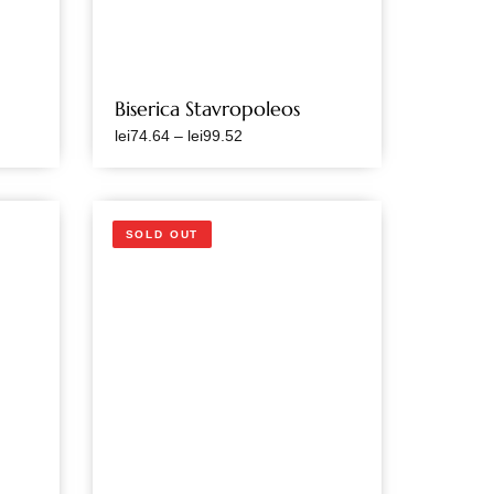
Biserica Stavropoleos
lei
74.64
–
lei
99.52
SOLD OUT