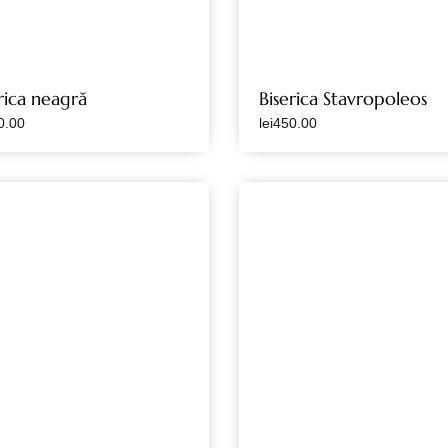
rica neagră
Biserica Stavropoleos
0.00
lei
450.00