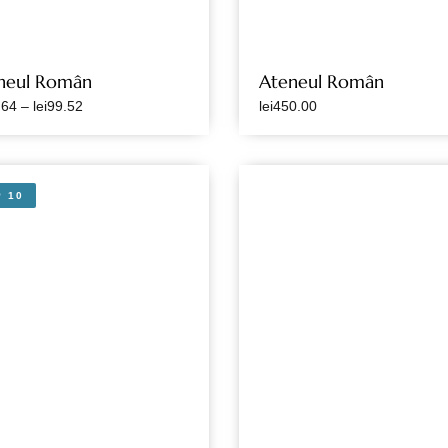
neul Român
Ateneul Român
.64
–
lei
99.52
lei
450.00
P 10