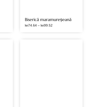
Biserică maramureșeană
lei
74.64
–
lei
99.52