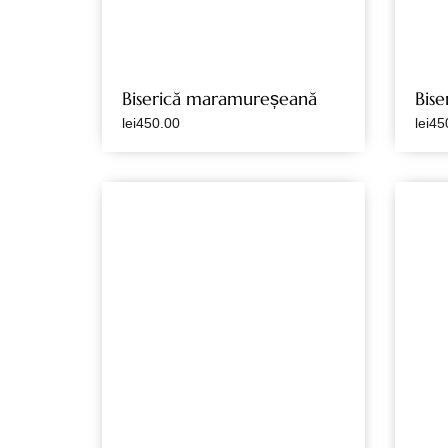
Biserică maramureșeană
Bise
lei
450.00
lei
45