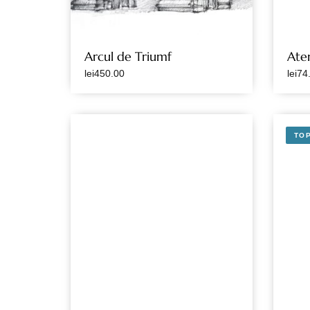
Arcul de Triumf
Ate
lei
450.00
lei
74
TO