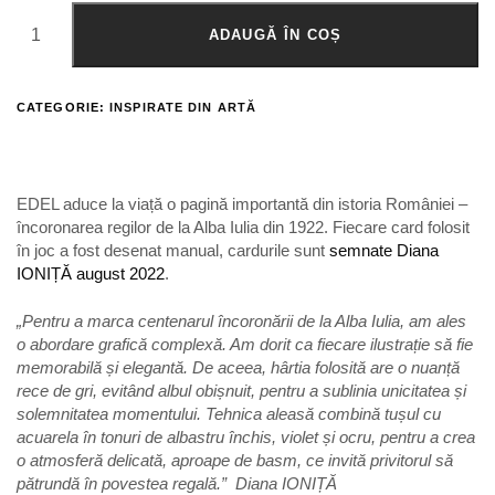
ADAUGĂ ÎN COȘ
CATEGORIE:
INSPIRATE DIN ARTĂ
EDEL aduce la viață o pagină importantă din istoria României –
încoronarea regilor de la Alba Iulia din 1922. Fiecare card folosit
în joc a fost desenat manual, cardurile sunt
semnate Diana
IONIȚĂ august 2022
.
„Pentru a marca centenarul încoronării de la Alba Iulia, am ales
o abordare grafică complexă. Am dorit ca fiecare ilustrație să fie
memorabilă și elegantă. De aceea, hârtia folosită are o nuanță
rece de gri, evitând albul obișnuit, pentru a sublinia unicitatea și
solemnitatea momentului. Tehnica aleasă combină tușul cu
acuarela în tonuri de albastru închis, violet și ocru, pentru a crea
o atmosferă delicată, aproape de basm, ce invită privitorul să
pătrundă în povestea regală.” Diana IONIȚĂ