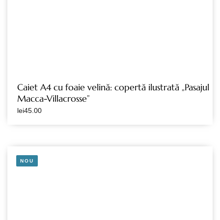
Caiet A4 cu foaie velină: copertă ilustrată „Pasajul
Macca-Villacrosse”
lei
45.00
NOU