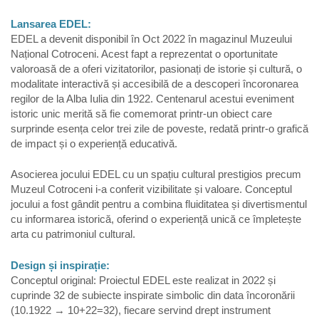
Lansarea EDEL:
EDEL a devenit disponibil în Oct 2022 în magazinul Muzeului
Național Cotroceni. Acest fapt a reprezentat o oportunitate
valoroasă de a oferi vizitatorilor, pasionați de istorie și cultură, o
modalitate interactivă și accesibilă de a descoperi încoronarea
regilor de la Alba Iulia din 1922. Centenarul acestui eveniment
istoric unic merită să fie comemorat printr-un obiect care
surprinde esența celor trei zile de poveste, redată printr-o grafică
de impact și o experiență educativă.
Asocierea jocului EDEL cu un spațiu cultural prestigios precum
Muzeul Cotroceni i-a conferit vizibilitate și valoare. Conceptul
jocului a fost gândit pentru a combina fluiditatea și divertismentul
cu informarea istorică, oferind o experiență unică ce împletește
arta cu patrimoniul cultural.
Design și inspirație:
Conceptul original: Proiectul EDEL este realizat in 2022 și
cuprinde 32 de subiecte inspirate simbolic din data încoronării
(10.1922 → 10+22=32), fiecare servind drept instrument