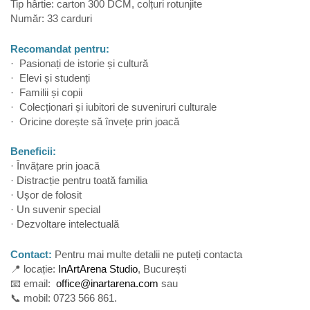
Tip hârtie: carton 300 DCM, colțuri rotunjite
Număr: 33 carduri
Recomandat pentru:
· Pasionați de istorie și cultură
· Elevi și studenți
· Familii și copii
· Colecționari și iubitori de suveniruri culturale
· Oricine dorește să învețe prin joacă
Beneficii:
· Învățare prin joacă
· Distracție pentru toată familia
· Ușor de folosit
· Un suvenir special
· Dezvoltare intelectuală
Contact:
Pentru mai multe detalii ne puteți contacta
📍 locație:
InArtArena Studio
, București
📧
email:
office@inartarena.com
sau
📞 mobil: 0723 566 861.