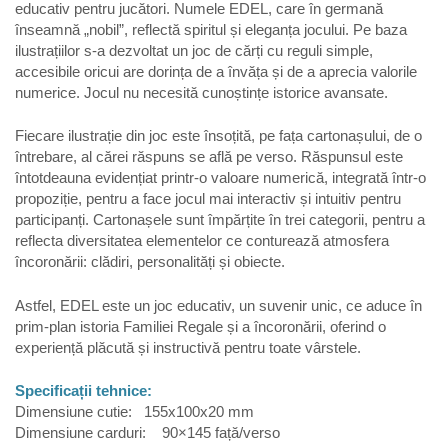
educativ pentru jucători. Numele EDEL, care în germană
înseamnă „nobil”, reflectă spiritul și eleganța jocului. Pe baza
ilustrațiilor s-a dezvoltat un joc de cărți cu reguli simple,
accesibile oricui are dorința de a învăța și de a aprecia valorile
numerice. Jocul nu necesită cunoștințe istorice avansate.
Fiecare ilustrație din joc este însoțită, pe fața cartonașului, de o
întrebare, al cărei răspuns se află pe verso. Răspunsul este
întotdeauna evidențiat printr-o valoare numerică, integrată într-o
propoziție, pentru a face jocul mai interactiv și intuitiv pentru
participanți. Cartonașele sunt împărțite în trei categorii, pentru a
reflecta diversitatea elementelor ce conturează atmosfera
încoronării: clădiri, personalități și obiecte.
Astfel, EDEL este un joc educativ, un suvenir unic, ce aduce în
prim-plan istoria Familiei Regale și a încoronării, oferind o
experiență plăcută și instructivă pentru toate vârstele.
Specificații tehnice:
Dimensiune cutie: 155x100x20 mm
Dimensiune carduri: 90×145 față/verso