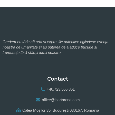
Credem cu tărie că arta și expresiile autentice oglindesc esența
noastră de umanitate și au puterea de a aduce bucurie și
frumusețe fără sfârșit lumii noastre.
Contact
+40.723.566.861
office@inartarena.com
Calea Moșilor 35, București 030167, Romania