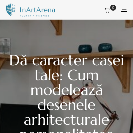
0
Tog
nav
Dă caracter casei
tale: Cum
modelează
desenele
arhitecturale