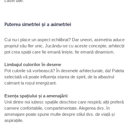
casei tale.
Puterea simetriei și a asimetriei
Cui nu-i place un aspect echilibrat? Dar uneori, asimetria aduce
propriul său fler unic. Jucându-se cu aceste concepte, arhitecții
pot crea spații care fie emană liniște, fie emană dinamism.
Limbajul culorilor în desene
Pot culorile să vorbească? În desenele arhitecturale, da! Paleta
selectată vă poate influența starea de spirit, de la albastrul
calmant la roșul energizant.
Esența spațiului și a amenajării
Unii dintre noi iubesc spațiile deschise care respiră; alții preferă
camere confortabile, compartimentate. Alegerea dvs. în
amenajare poate spune multe despre stilul dvs. de viață și
aspirațiile.