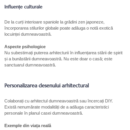
Influențe culturale
De la curți interioare spaniole la grădini zen japoneze,
încorporarea stilurilor globale poate adăuga o notă exotică
locuinței dumneavoastră.
Aspecte psihologice
Nu subestimați puterea arhitecturii în influențarea stării de spirit
și a bunăstării dumneavoastră. Nu este doar o casă; este
sanctuarul dumneavoastră.
Personalizarea desenului arhitectural
Colaborați cu arhitectul dumneavoastră sau încercați DIY.
Există nenumărate modalități de a adăuga caracteristici
personale în planul casei dumneavoastră.
Exemple din viața reală