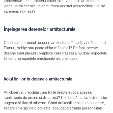
concentrăm pe caracterul casei tale. Desenele arhitecturale
joacă un rol esențial în conturarea acestei personalități. Hai să
începem, nu-i așa?
Înțelegerea desenelor arhitecturale
Când auzi termenul „desene arhitecturale”, ce îți vine în minte?
Planuri, schițe sau poate chiar mâzgăleli? De fapt, aceste
desene sunt planuri complexe care trasează nu doar aspectele
fizice, ci și nuanțele emoționale ale unei case.
Rolul liniilor în desenele arhitecturale
Ați observat vreodată cum liniile drepte evocă adesea
sentimente de ordine și disciplină? Pe de altă parte, liniile curbe
sugerează flux și mișcare. Când arhitecții schițează o lucrare,
fiecare linie spune o poveste, adăugând straturi personalității