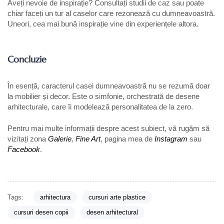
Aveți nevoie de inspirație? Consultați studii de caz sau poate
chiar faceți un tur al caselor care rezonează cu dumneavoastră.
Uneori, cea mai bună inspirație vine din experiențele altora.
Concluzie
În esență, caracterul casei dumneavoastră nu se rezumă doar
la mobilier și decor. Este o simfonie, orchestrată de desene
arhitecturale, care îi modelează personalitatea de la zero.
Pentru mai multe informații despre acest subiect, vă rugăm să
vizitați zona
Galerie
,
Fine Art
, pagina mea de
Instagram
sau
Facebook
.
Tags:
arhitectura
cursuri arte plastice
cursuri desen copii
desen arhitectural