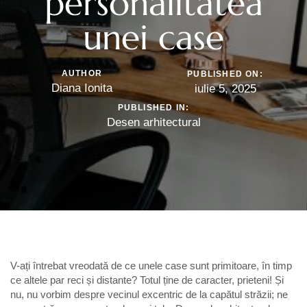
personalitatea
unei case
AUTHOR
PUBLISHED ON:
Diana Ionita
iulie 5, 2025
PUBLISHED IN:
Desen arhitectural
V-ați întrebat vreodată de ce unele case sunt primitoare, în timp
ce altele par reci și distante? Totul ține de caracter, prieteni! Și
nu, nu vorbim despre vecinul excentric de la capătul străzii; ne