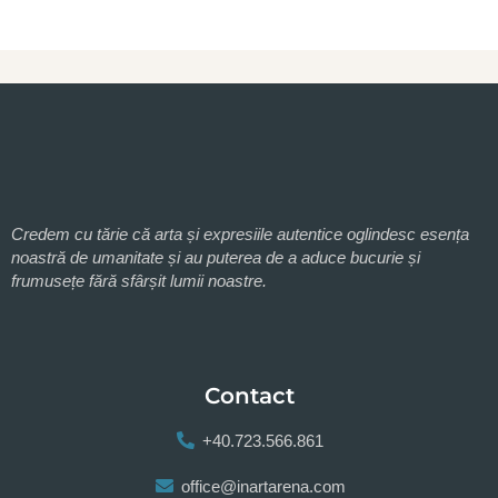
Credem cu tărie că arta și expresiile autentice oglindesc esența
noastră de umanitate și au puterea de a aduce bucurie și
frumusețe fără sfârșit lumii noastre.
Contact
+40.723.566.861
office@inartarena.com