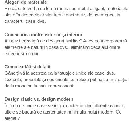
Alegeri de materiale
Fie că este vorba de lemn rustic sau metal elegant, materialele
alese în desenele arhitecturale contribuie, de asemenea, la
caracterul casei dvs.
Conexiunea dintre exterior și interior
Ați auzit vreodată de designuri biofilice? Acestea încorporează
elemente ale naturii în casa dvs., eliminând decalajul dintre
exterior și interior.
Complexități și detalii
Gândiți-vă la acestea ca la tatuajele unice ale casei dvs.
Texturile, modelele și designurile complexe pot ridica un spațiu
de la monoton la unul impresionant.
Design clasic vs. design modern
În timp ce unele case se inspiră puternic din influențe istorice,
altele se bucură de austeritatea minimalismului modern. Ce
alegeți?