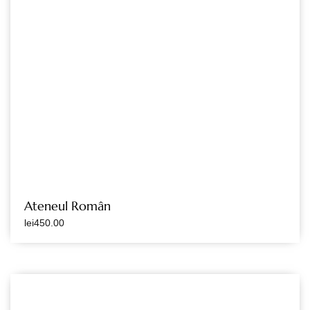
Ateneul Român
lei
450.00