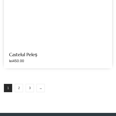
Castelul Peleș
lei
450.00
1
2
3
→