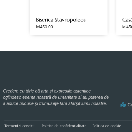
Biserica Stavropoleos
Casă
lei
450.00
lei
45
Credem cu tărie că arta și expresiile autentice
oglindesc esența noastră de umanitate și au puterea de
a aduce bucurie și frumusețe fără sfârșit lumii noastre.
Ca
Termeni si conditii
Politica de confidentialitate
Politica de cookie