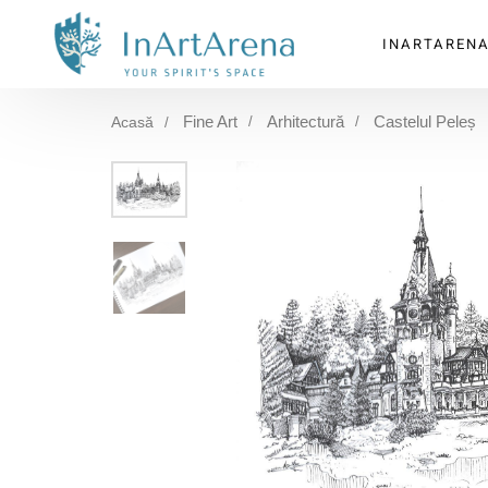
INARTAREN
Fine Art
Arhitectură
Castelul Peleș