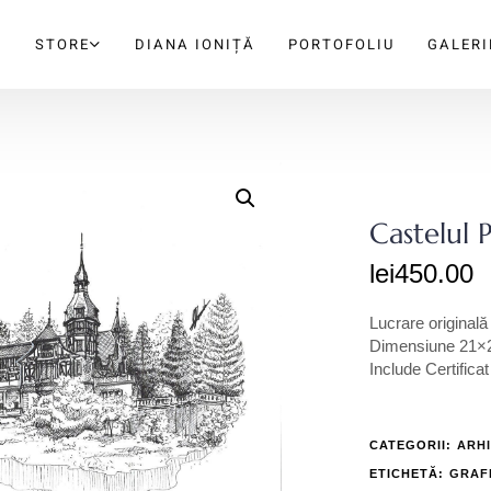
A
STORE
DIANA IONIȚĂ
PORTOFOLIU
GALERI
Castelul 
lei
450.00
Lucrare originală
Dimensiune 21×2
Include Certificat
CATEGORII:
ARH
ETICHETĂ:
GRAFI