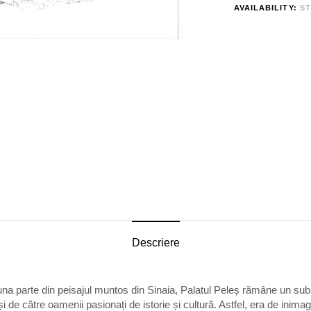
AVAILABILITY:
ST
Descriere
a parte din peisajul muntos din Sinaia, Palatul Peleș rămâne un subi
 și de către oamenii pasionați de istorie și cultură. Astfel, era de inim