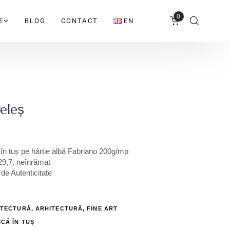
0
E
BLOG
CONTACT
EN
Peleș
 în tuș pe hârtie albă Fabriano 200g/mp
9,7, neînrămat
 de Autenticitate
ITECTURĂ
,
ARHITECTURĂ
,
FINE ART
CĂ ÎN TUȘ