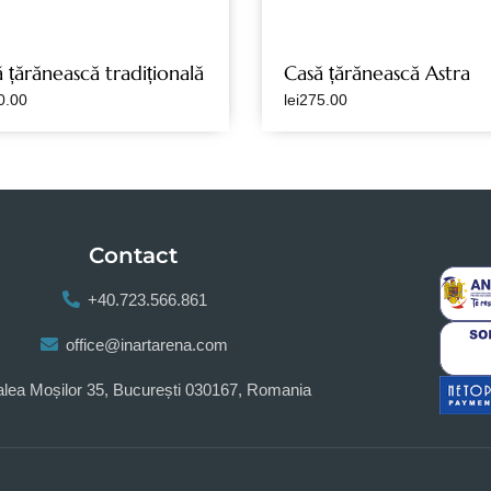
 țărănească tradițională
Casă țărănească Astra
0.00
lei
275.00
Contact
+40.723.566.861
office@inartarena.com
lea Moșilor 35, București 030167, Romania